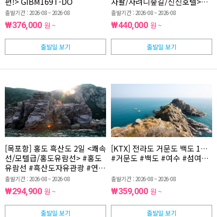
편!>
GIBM169T-DO
자왈/사려니숲길/신신호텔>
GIBM165T-DO
출발기간 : 2026-08 ~ 2026-08
출발기간 : 2026-08 ~ 2026-08
₩376,000
원 ~
₩440,000
원 ~
출발일 보기
출발일 보기
[목포항] 홍도 흑산도 2일 <쾌속
[KTX] 전라도 거문도 백도 1박
선/모텔급/홍도유람선>
#홍도
#거문도 #백도 #여수 #섬여행 
유람선 #흑산도자유관광 #연합
행사 GIBM176T-DO
출발기간 : 2026-08 ~ 2026-08
출발기간 : 2026-08 ~ 2026-08
₩294,900
원 ~
₩359,000
원 ~
출발일 보기
출발일 보기