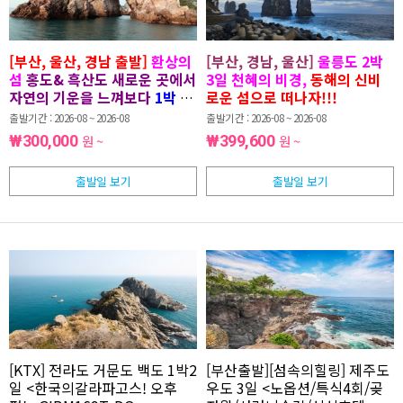
[부산, 울산, 경남 출발]
환상의
[부산, 경남, 울산]
울릉도 2박
섬
홍도& 흑산도 새로운 곳에서
3일 천혜의 비경,
동해의 신비
자연의 기운을 느껴보다
1박 2
로운 섬으로 떠나자!!!
일
(8명 이상 )
출발기간 : 2026-08 ~ 2026-08
출발기간 : 2026-08 ~ 2026-08
₩300,000
원 ~
₩399,600
원 ~
출발일 보기
출발일 보기
[KTX] 전라도 거문도 백도 1박2
[부산출발][섬속의힐링] 제주도
일 <한국의갈라파고스! 오후
우도 3일 <노옵션/특식4회/곶