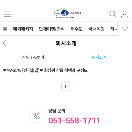
홈
해외패키지
단체여행/견적
제주도
국내여행
허니문
회사소개
상위 1%투어
회사소개
❤MVG1% [전국출발]❤ 최상위 상품 혜택과 구성도
1
상담 문의
051-558-1711