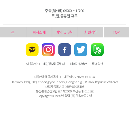
주중(월~금) 09:00 ~ 18:00
토,일,공휴일 휴무
홈
회사소개
예약 및 결제
회원가입
TOP
이용약관
개인정보취급방침
해외여행약관
특별약관
l
l
l
(주)한울항공여행사
대표이사 : NAMCHUNJA
l
Hanwool Bldg, 309, Choongryeol-daero, Dongnae-gu, Busan, Republic of Korea
사업자등록번호 : 607-81-35105
통신판매업신고번호 : 제2009-부산동래-0151호
Copyright © 1995년 설립 (주)한울항공여행