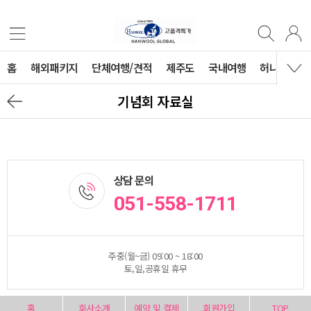
홈
해외패키지
단체여행/견적
제주도
국내여행
허니문
기념회 자료실
상담 문의
051-558-1711
주중(월~금) 09:00 ~ 18:00
토,일,공휴일 휴무
홈
회사소개
예약 및 결제
회원가입
TOP