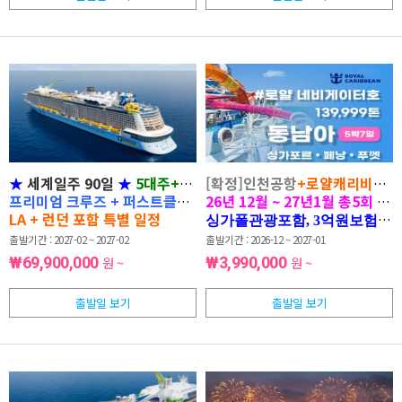
★
세계일주 90일
★
5대주+3대양
[확정]인천공항
+로얄캐리비안 
프리미엄 크루즈 + 퍼스트클래스 항공
26년 12월 ~ 27년1월 총5회 
LA + 런던 포함 특별 일정
싱가폴관광포함, 3억원보험, 조기
출발기간 : 2027-02 ~ 2027-02
출발기간 : 2026-12 ~ 2027-01
₩69,900,000
원 ~
₩3,990,000
원 ~
출발일 보기
출발일 보기