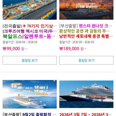
[부산출발]
팬스타 원나잇 크루즈
[
전국출발
]
✈ 7
0
가지 인기상품을 한눈에
!
고품격
·
특가여행
B
환상적인 공연 과 감동의 무대
바
[크루즈여행 멕시코 미국]두바이
,
터어키
,
유럽
, 미주, 호주,
제주
만족상품
낭만적인 세토내해 풍경 특별한 
북알프스
[
알펜루트
+
동경
+
하코네
] 4
일
올포
출발기간 : 2026-08 ~ 2026-09
출발기간 : 2026-08 ~ 2026-09
₩99,000
원 ~
₩189,000
원 ~
출발일 보기
출발일 보기
[부산출발]
9월2일 출발확정
한국, 중국, 일본
2026년 3월 7일 ~ 2026년 3월
3개국 크루즈
'코