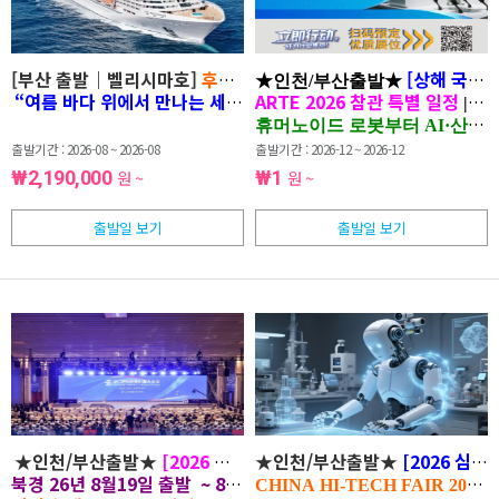
[부산 출발｜벨리시마호]
후쿠오카·상하이·제주
크루즈 5박 6일
[상해 국제 
★인천/부산출발★
“여름 바다 위에서 만나는 세 도시, 하나의 특별한 여행”
ARTE 2026 참관 특별 일정
세
|
휴머노이드 로봇부터 AI·산업자
출발기간 : 2026-08 ~ 2026-08
출발기간 : 2026-12 ~ 2026-12
₩2,190,000
원 ~
₩1
원 ~
출발일 보기
출발일 보기
★인천/부산출발★
[2026 북경 월드 로봇 박람회 4일]
★인천/부산출발★
[2026 심천
북경 26년 8월19일 출발 ~ 8월 22일 4일 개최기간은 4일
CHINA HI-TECH FAIR 2