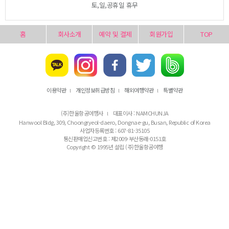
토,일,공휴일 휴무
홈
회사소개
예약 및 결제
회원가입
TOP
이용약관
개인정보취급방침
해외여행약관
특별약관
l
l
l
(주)한울항공여행사
대표이사 : NAMCHUNJA
l
Hanwool Bldg, 309, Choongryeol-daero, Dongnae-gu, Busan, Republic of Korea
사업자등록번호 : 607-81-35105
통신판매업신고번호 : 제2009-부산동래-0151호
Copyright © 1995년 설립 (주)한울항공여행