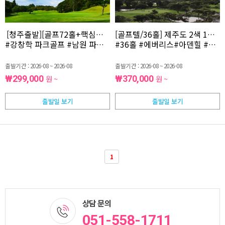
[청주출발][골프72홀+핵심관광] 제주 힐링 파크골프 3일 <서귀포시
[골프텔/36홀] 제주도 2색 1박2일
#강창학 파크골프 #남원 파크골프 각36홀 라운딩 포함 #16명이
#36홀 #에버리스#아덴힐 #제
출발기간 : 2026-08 ~ 2026-08
출발기간 : 2026-08 ~ 2026-08
₩299,000
원 ~
₩370,000
원 ~
출발일 보기
출발일 보기
1
상담 문의
051-558-1711