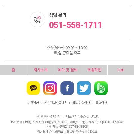
상담 문의
051-558-1711
주중(월~금) 09:00 ~ 18:00
토,일,공휴일 휴무
홈
회사소개
예약 및 결제
회원가입
TOP
이용약관
개인정보취급방침
해외여행약관
특별약관
l
l
l
(주)한울항공여행사
대표이사 : NAMCHUNJA
l
Hanwool Bldg, 309, Choongryeol-daero, Dongnae-gu, Busan, Republic of Korea
사업자등록번호 : 607-81-35105
통신판매업신고번호 : 제2009-부산동래-0151호