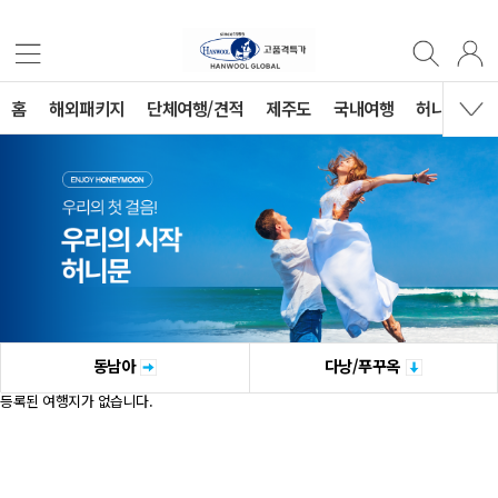
홈
해외패키지
단체여행/견적
제주도
국내여행
허니문
동남아
다낭/푸꾸옥
등록된 여행지가 없습니다.