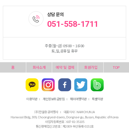
상담 문의
051-558-1711
주중(월~금) 09:00 ~ 18:00
토,일,공휴일 휴무
홈
회사소개
예약 및 결제
회원가입
TOP
이용약관
개인정보취급방침
해외여행약관
특별약관
l
l
l
(주)한울항공여행사
대표이사 : NAMCHUNJA
l
Hanwool Bldg, 309, Choongryeol-daero, Dongnae-gu, Busan, Republic of Korea
사업자등록번호 : 607-81-35105
통신판매업신고번호 : 제2009-부산동래-0151호