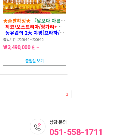
★출발확정★
『낮보다 아름다운 동유럽의 밤』
동유럽 4개국 9
체코/오스트리아/헝가리+슬로바키아 브라티슬라바
동유럽의 2大 야경[프라하/부다페스트]
출발기간 : 2026-10 ~ 2026-10
₩3,490,000
원 ~
출발일 보기
1
상담 문의
051-558-1711