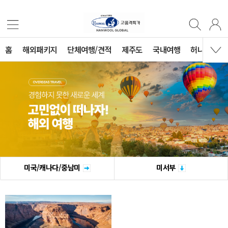
홈
해외패키지
단체여행/견적
제주도
국내여행
허니문
미국/캐나다/중남미
미서부