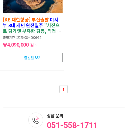
[KE 대한항공] 부산출발
미서
부 3대 캐년 완전일주
"사진으
로 담기엔 부족한 감동, 직접 마
주하는 미서부 캐년"
출발기간 : 2026-08 ~ 2026-12
₩4,090,000
원 ~
출발일 보기
1
상담 문의
051-558-1711