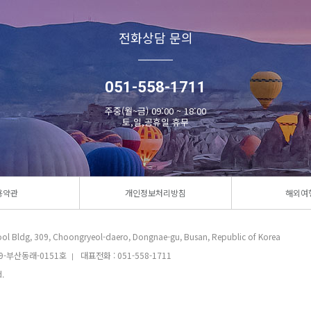
전화상담 문의
051-558-1711
주중(월~금) 09:00 ~ 18:00
토,일,공휴일 휴무
용약관
개인정보처리방침
해외여
l Bldg, 309, Choongryeol-daero, Dongnae-gu, Busan, Republic of Korea
9-부산동래-0151호
대표전화 : 051-558-1711
|
.