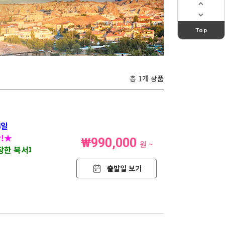
Top
총 1개 상품
4일
산!★
₩990,000
원 ~
장한 북서파를 만나는 특별한 여행
출발일 보기