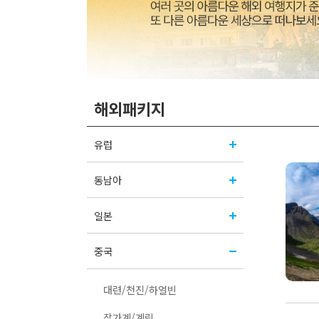
해외패키지
유럽
동남아
일본
중국
대련/천진/하얼빈
장가계/계림