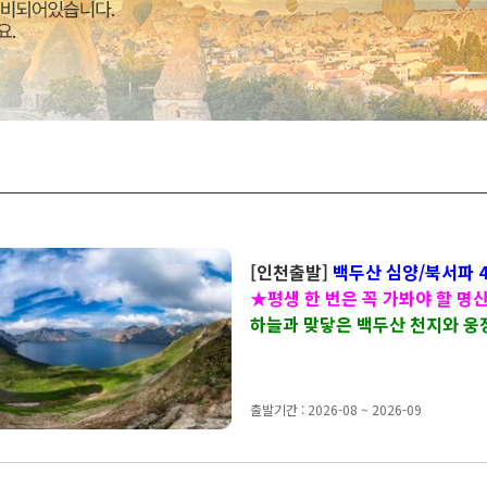
[인천출발]
백두산 심양/북서파 
★평생 한 번은 꼭 가봐야 할 명
하늘과 맞닿은 백두산 천지와 웅
출발기간 : 2026-08 ~ 2026-09