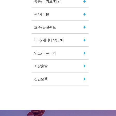
홍콩/마카오/대만
괌/사이판
호주/뉴질랜드
미국/캐나다/중남미
인도/아프리카
지방출발
긴급모객